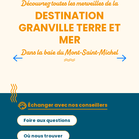
Découvrez toutes les merveilles de la
DESTINATION
GRANVILLE TERRE ET
MER
Dans la baie du Mont-Saint-Michel
Les dunes de Bréville-sur-
Mer
Lire la suite
Échanger avec nos conseillers
Foire aux questions
Où nous trouver