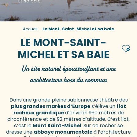
Et sa baie
Accueil
Le Mont-Saint-Michel et sa baie
LE MONT-SAINT-
Ajou
MICHEL ET SA BAIE
Un site naturel époustouflant et une
architecture hors du commun
Dans une grande pleine sablonneuse théâtre des
plus grandes marées d’Europe
s’élève un
îlot
rocheux granitique
d’environ 960 mètres de
circonférence et de 92 mètres d’altitude. C’est îlot,
c’est le
Mont Saint-Michel
. Sur ce rocher se
dresse une
abbaye monumentale
à l’architecture