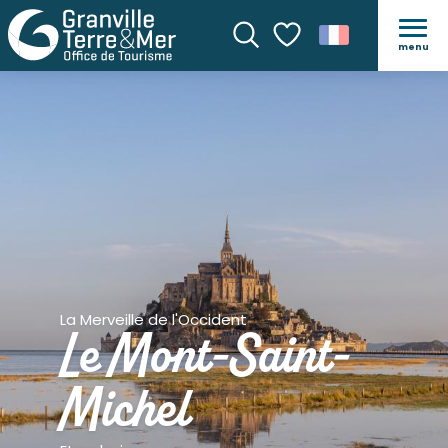
menu
Recherche
Voir les favoris
La Merveille de l'Occident
Le Mont-Saint-
Michel