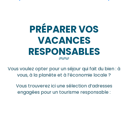
PRÉPARER VOS
VACANCES
RESPONSABLES
Vous voulez opter pour un séjour qui fait du bien : à
vous, à la planète et à l’économie locale ?
Vous trouverez ici une sélection d’adresses
engagées pour un tourisme responsable :
Hébergements responsables
Le GIEC normand
Restaurants responsables
Activités responsables
Le GIEC Normand (Groupe d’Experts