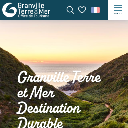
menu
Recherche
Voir les favoris
Granville Terre
et Mer
Destination
Durable