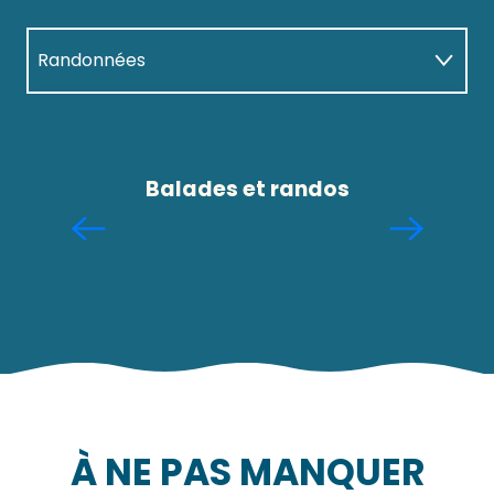
Randonnées
Rencontres
Balades et randos
Grandes marées
À NE PAS MANQUER
Les temps forts de l’été 2026