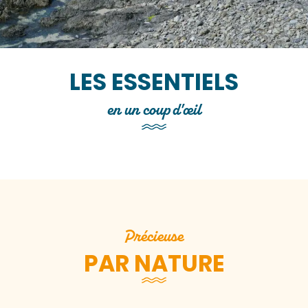
Construite dans la seconde moitié du XIIe siècle,
l’Abbaye fut restaurée au XVe et au XVIIe siècle.
Dans un site ombragé et pittoresque s’élèvent les
constructions romanes, d’esprit cistercien par
leur sobriété et leur rigueur. L’ensemble est...
LES ESSENTIELS
Lire la suite
en un coup d'œil
Les essentiels
Précieuse
PAR NATURE