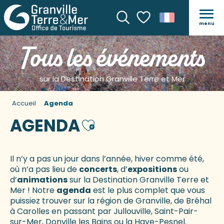
menu
Recherche
Voir les favoris
Tous les événements
sur la Destination Granville Terre et Mer
Accueil
Agenda
AGENDA
Ajouter aux favoris
Il n’y a pas un jour dans l’année, hiver comme été,
où n’a pas lieu de
concerts
, d’
expositions
ou
d’
animations
sur la Destination Granville Terre et
Mer ! Notre
agenda
est le plus complet que vous
puissiez trouver sur la région de Granville, de Bréhal
à Carolles en passant par Jullouville, Saint-Pair-
sur-Mer, Donville les Bains ou la Haye-Pesnel.