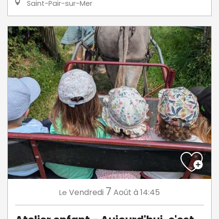
Saint-Pair-sur-Mer
7
Vendredi
Août
à 14:45
Le