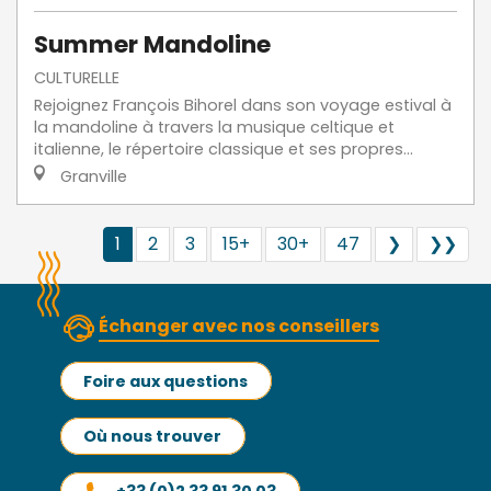
Summer Mandoline
CULTURELLE
Rejoignez François Bihorel dans son voyage estival à
la mandoline à travers la musique celtique et
italienne, le répertoire classique et ses propres...
Granville
1
2
3
15+
30+
47
❯
❯❯
Échanger avec nos conseillers
Foire aux questions
Où nous trouver
+33 (0)2 33 91 30 03