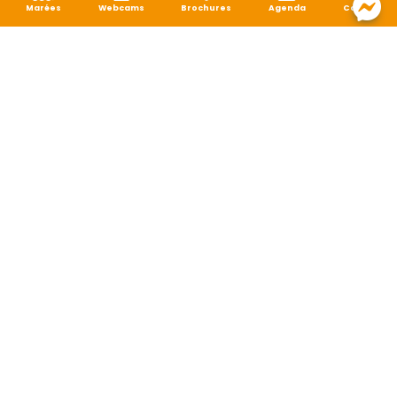
Marées
Webcams
Brochures
Agenda
Carte