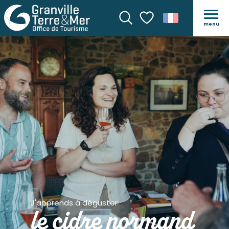
menu
Recherche
Voir les favoris
J'apprends à déguster
le cidre normand