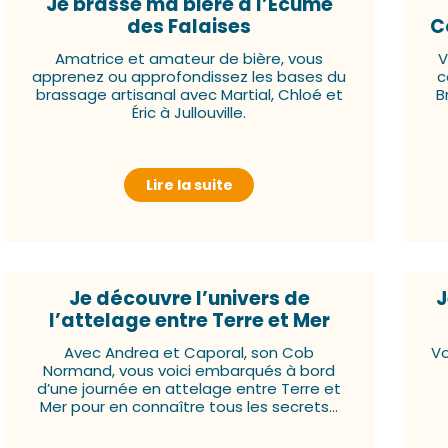
Je brasse ma bière à l’Écume
des Falaises
C
Amatrice et amateur de bière, vous
V
apprenez ou approfondissez les bases du
c
brassage artisanal avec Martial, Chloé et
B
Éric à Jullouville.
Lire la suite
Je découvre l’univers de
J
l’attelage entre Terre et Mer
Avec Andrea et Caporal, son Cob
Vo
Normand, vous voici embarqués à bord
d’une journée en attelage entre Terre et
Mer pour en connaître tous les secrets…