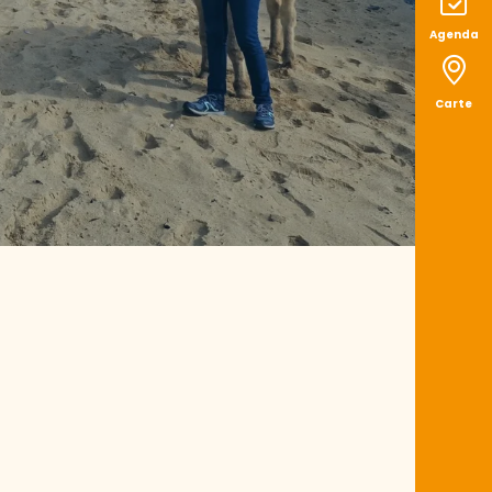
Agenda
Carte
uter aux favoris