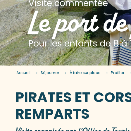
Visite commentée
Le port de
Pour les enfants de 8 à 
Accueil
Séjourner
À faire sur place
Profiter
PIRATES ET CORS
REMPARTS