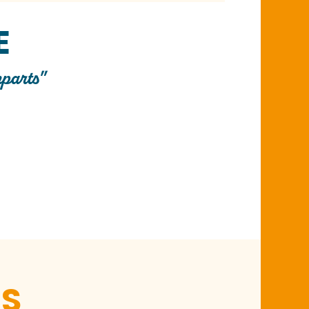
E
mparts"
ES