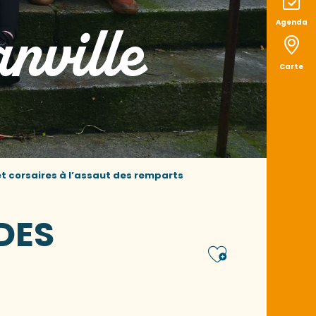
nville
Agenda
Carte
et corsaires à l’assaut des remparts
DES
Ajoute