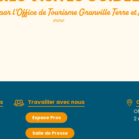
par l'Office de Tourisme Granville Terre et
raquière, histoire d’une famille de Conquéra
rs
Travailler avec nous
Of
Espace Pros
2 
Salle de Presse