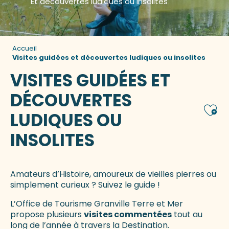
Et découvertes ludiques ou insolites
Accueil
Visites guidées et découvertes ludiques ou insolites
VISITES GUIDÉES ET
DÉCOUVERTES
Ajou
LUDIQUES OU
INSOLITES
Amateurs d’Histoire, amoureux de vieilles pierres ou
simplement curieux ? Suivez le guide !
L’Office de Tourisme Granville Terre et Mer
propose plusieurs
visites commentées
tout au
long de l’année à travers la Destination.