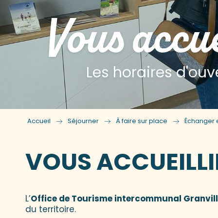
Vous accue
Les horaires d'ouv
Accueil
Séjourner
À faire sur place
Échanger e
VOUS ACCUEILLI
L’
Office de Tourisme intercommunal Granvill
du territoire.