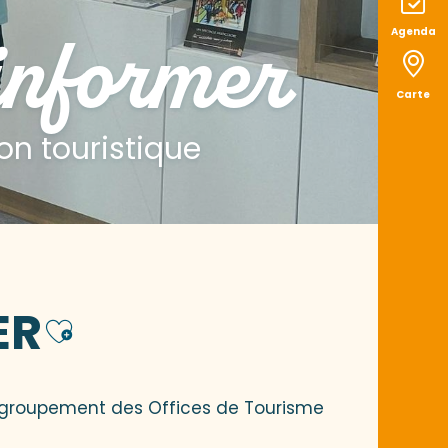
 informer
Agenda
Carte
on touristique
ER
Ajouter aux favo
regroupement des Offices de Tourisme