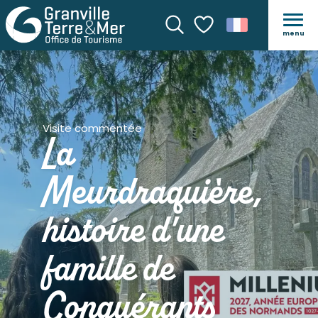
menu
Recherche
Voir les favoris
Visite commentée
La
Meurdraquière,
histoire d'une
famille de
Conquérants