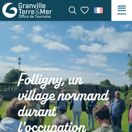
menu
Recherche
Voir les favoris
Visite commentée
Folligny, un
village normand
durant
l'occupation