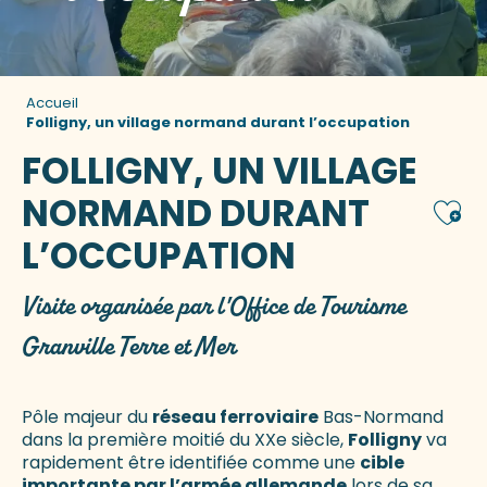
Accueil
Folligny, un village normand durant l’occupation
FOLLIGNY, UN VILLAGE
NORMAND DURANT
Ajou
L’OCCUPATION
Visite organisée par l'Office de Tourisme
Granville Terre et Mer
Pôle majeur du
réseau ferroviaire
Bas-Normand
dans la première moitié du XXe siècle,
Folligny
va
rapidement être identifiée comme une
cible
importante par l’armée allemande
lors de sa