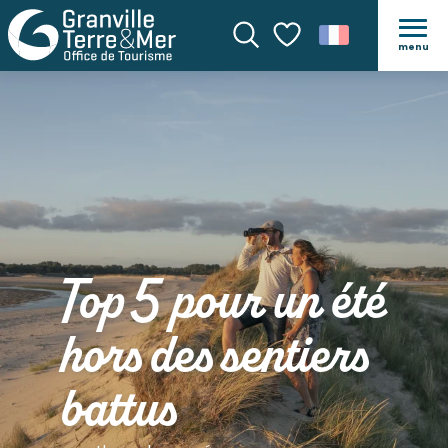
menu
Recherche
Voir les favoris
Top 5 pour un été
hors des sentiers
battus