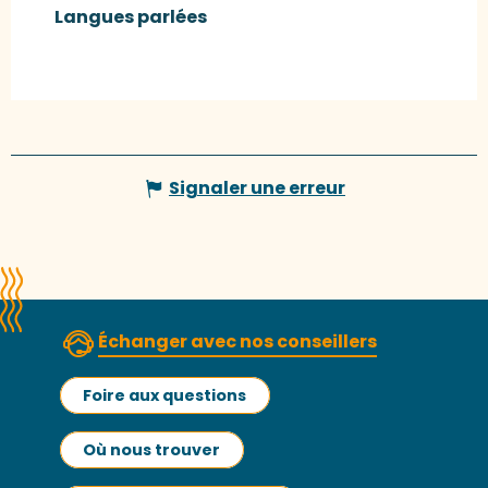
Langues parlées
Langues parlées
Signaler une erreur
Échanger avec nos conseillers
Foire aux questions
Où nous trouver