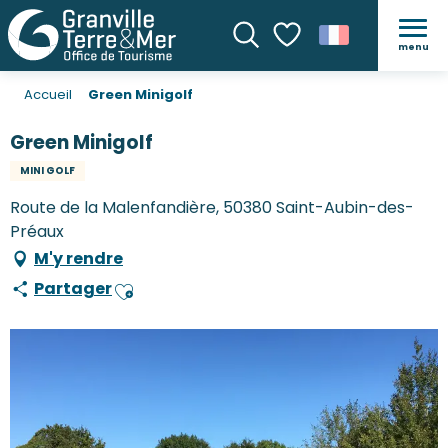
menu
Recherche
Voir les favoris
Accueil
Green Minigolf
Green Minigolf
MINI GOLF
Route de la Malenfandière, 50380 Saint-Aubin-des-
Préaux
M'y rendre
Partager
Ajouter aux favoris