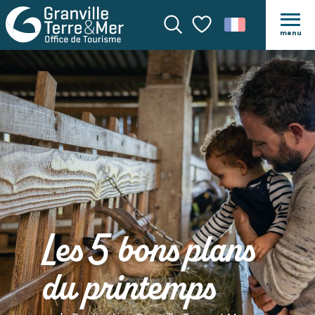
menu
Recherche
Voir les favoris
Les 5 bons plans
du printemps