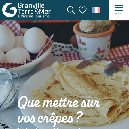
menu
Recherche
Voir les favoris
Que mettre sur
vos crêpes ?