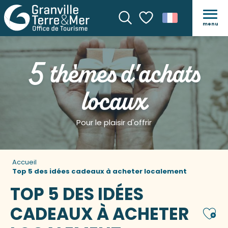
menu
Recherche
Voir les favoris
5 thèmes d'achats
locaux
Pour le plaisir d'offrir
Accueil
Top 5 des idées cadeaux à acheter localement
TOP 5 DES IDÉES
CADEAUX À ACHETER
Ajou