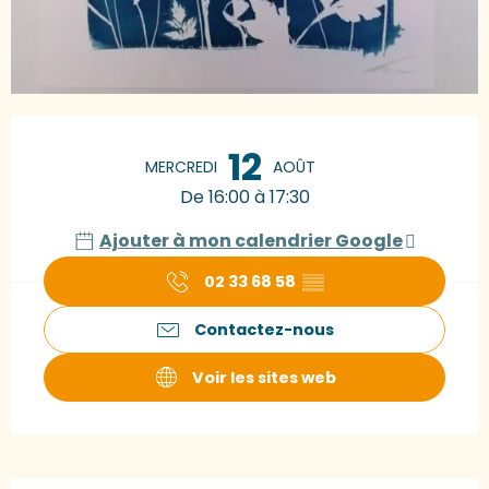
Ouverture et coordonnées
12
MERCREDI
AOÛT
De 16:00 à 17:30
Ajouter à mon calendrier Google
02 33 68 58
▒▒
Contactez-nous
Voir les sites web