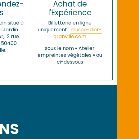
rendez-
Achat de
s
l'Expérience
din situé à
Billetterie en ligne
du Jardin
uniquement :
musee-dior-
or, 2 rue
granville.com
e 50400
sous le nom « Atelier
le.
empreintes végétales » ou
ci-dessous
ONS