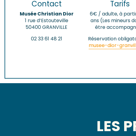
Contact
Tarifs
Musée Christian Dior
6€ / adulte, à parti
1 rue d’Estouteville
ans (Les mineurs d
50400 GRANVILLE
être accompagn
02 33 61 48 21
Réservation obligato
musee-dior-granvil
LES 