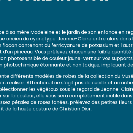
râce à sa mère Madeleine et le jardin de son enfance en re
ue ancien du cyanotype. Jeanne-Claire entre alors dans l
n flacon contenant du ferricyanure de potassium et l’au
 et d’un pinceau. Vous prélevez chacun une faible quantit
tion photosensible de couleur jaune-vert sur vos supports 
 photochimique étonnante et non toxique, impliquant des
nte différents modèles de robes de la collection du Musée 
éaliser. Attention, il ne s’agit pas de cueillir et arrache
sélectionner les végétaux sous le regard de Jeanne-Clair
r sur la couleur, elle vous sera complètement inutile dans 
ez pétales de roses fanées, prélevez des petites fleurs d’
t de la haute couture de Christian Dior.