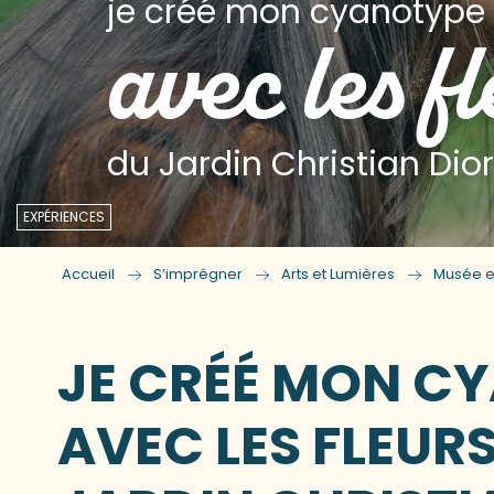
je créé mon cyanotype
avec les f
du Jardin Christian Dior
EXPÉRIENCES
Accueil
S’imprégner
Arts et Lumières
Musée et
JE CRÉÉ MON C
AVEC LES FLEUR