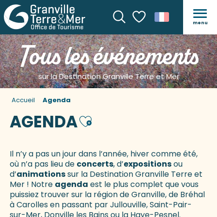
menu
Recherche
Voir les favoris
Tous les événements
sur la Destination Granville Terre et Mer
Accueil
Agenda
AGENDA
Ajouter aux favoris
Il n’y a pas un jour dans l’année, hiver comme été,
où n’a pas lieu de
concerts
, d’
expositions
ou
d’
animations
sur la Destination Granville Terre et
Mer ! Notre
agenda
est le plus complet que vous
puissiez trouver sur la région de Granville, de Bréhal
à Carolles en passant par Jullouville, Saint-Pair-
sur-Mer, Donville les Bains ou la Haye-Pesnel.