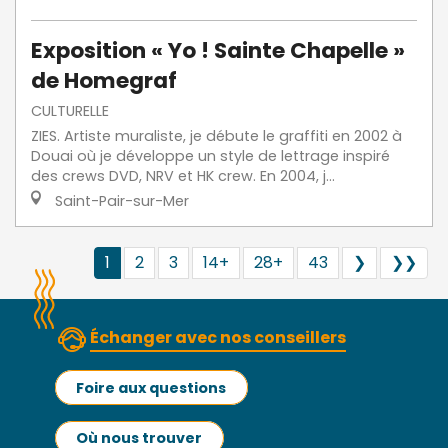
Exposition « Yo ! Sainte Chapelle »
de Homegraf
CULTURELLE
ZIES. Artiste muraliste, je débute le graffiti en 2002 à
Douai où je développe un style de lettrage inspiré
des crews DVD, NRV et HK crew. En 2004, j...
Saint-Pair-sur-Mer
1
2
3
14+
28+
43
❯
❯❯
Échanger avec nos conseillers
Foire aux questions
Où nous trouver