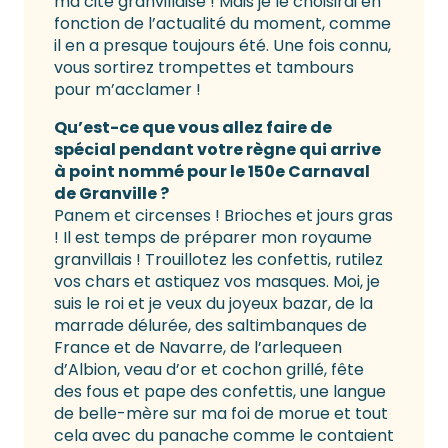
ma cité granvillaise ! Mais je le choisirai en
fonction de l’actualité du moment, comme
il en a presque toujours été. Une fois connu,
vous sortirez trompettes et tambours
pour m’acclamer !
Qu’est-ce que vous allez faire de
spécial
pendant votre règne qui arrive
à point nommé
pour le 150e Carnaval
de Granville ?
Panem et circenses ! Brioches et jours gras
! Il est temps de préparer mon royaume
granvillais ! Trouillotez les confettis, rutilez
vos chars et astiquez vos masques. Moi, je
suis le roi et je veux du joyeux bazar, de la
marrade délurée, des saltimbanques de
France et de Navarre, de l’arlequeen
d’Albion, veau d’or et cochon grillé, fête
des fous et pape des confettis, une langue
de belle-mère sur ma foi de morue et tout
cela avec du panache comme le contaient