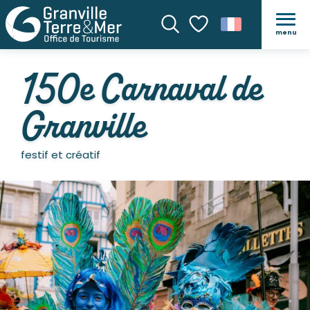
menu
Recherche
Voir les favoris
150e Carnaval de
Granville
festif et créatif