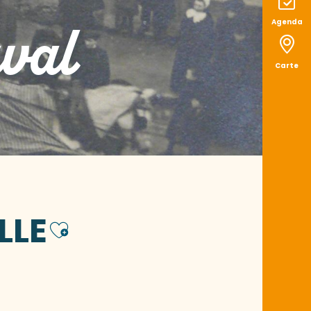
val
Agenda
Carte
LLE
Ajouter aux fav