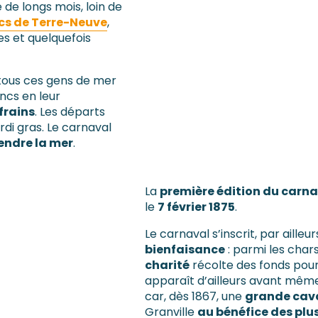
de longs mois, loin de
cs de Terre-Neuve
,
es et quelquefois
 tous ces gens de mer
ncs en leur
frains
. Les départs
di gras. Le carnaval
rendre la mer
.
La
première édition du carn
le
7 février 1875
.
Le carnaval s’inscrit, par ailleu
bienfaisance
: parmi les cha
charité
récolte des fonds pour 
apparaît d’ailleurs avant même
car, dès 1867, une
grande cav
Granville
au bénéfice des pl