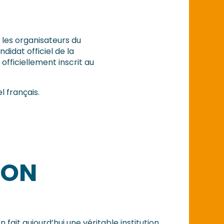
 les organisateurs du
ndidat officiel de la
officiellement inscrit au
l français.
ION
fait aujourd’hui une véritable institution.