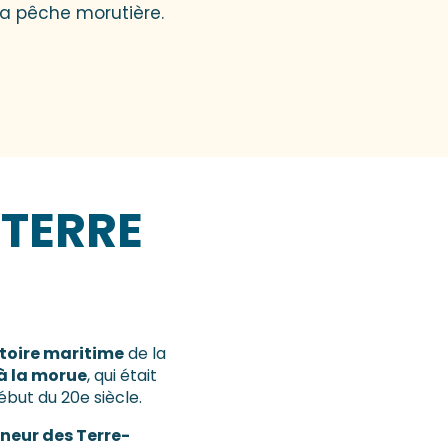
 la pêche morutière.
 TERRE
stoire maritime
de la
 à la morue
, qui était
début du 20e siècle.
nneur des Terre-