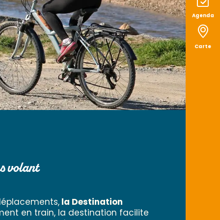
Agenda
Carte
s volant
 déplacements,
la Destination
ent en train, la destination facilite