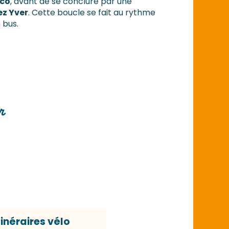
oco
, avant de se conclure par une
ez Yver
. Cette boucle se fait au rythme
 bus.
r
tinéraires vélo