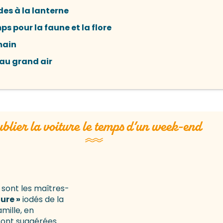
des à la lanterne
mps pour la faune et la flore
main
 au grand air
blier la voiture le temps d’un week-end
 sont les maîtres-
ure »
iodés de la
VOYAGE
mille, en
sont suggérées