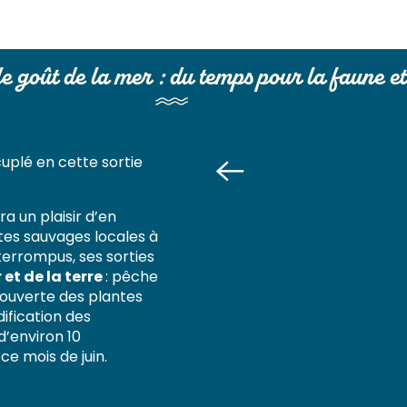
lle étoile
Bo
le goût de la mer : du temps pour la faune et
uplé en cette sortie
ra un plaisir d’en
tes sauvages locales à
nterrompus, ses sorties
 et de la terre
: pêche
écouverte des plantes
dification des
d’environ 10
e mois de juin.