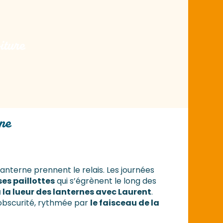
NER SANS
TURE
oiture
rne
 lanterne prennent le relais. Les journées
es paillottes
qui s’égrènent le long des
la lueur des lanternes avec Laurent
.
l’obscurité, rythmée par
le faisceau de la