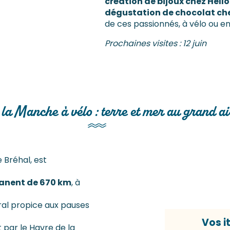
création de bijoux chez Hell
dégustation de chocolat ch
de ces passionnés, à vélo ou en
Prochaines visites : 12 juin
 la Manche à vélo : terre et mer au grand ai
e Bréhal, est
manent de 670 km
, à
oral propice aux pauses
Vos i
 par le Havre de la