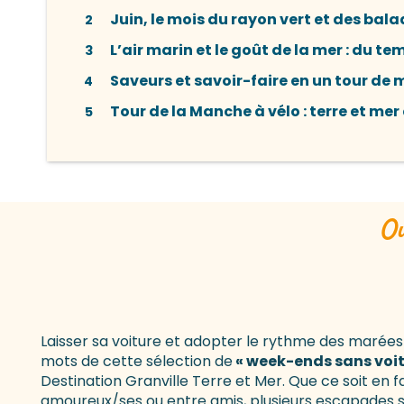
Juin, le mois du rayon vert et des bala
2
L’air marin et le goût de la mer : du te
3
Saveurs et savoir-faire en un tour de 
4
Tour de la Manche à vélo : terre et mer
5
Ou
Laisser sa voiture et adopter le rythme des marées
mots de cette sélection de
« week-ends sans voit
Destination Granville Terre et Mer. Que ce soit en fa
amoureux/ses ou entre amis, plusieurs escapades 