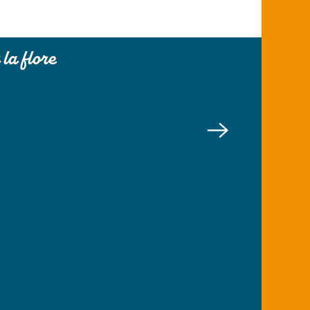
ire un verre
 la flore