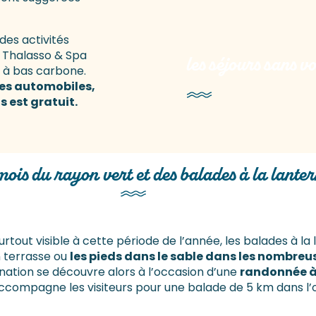
SÉJOUR
 des activités
MA VOI
l Thalasso & Spa
les séjours sans v
t à bas carbone.
aces automobiles,
us est gratuit.
mois du rayon vert et des balades à la lante
 surtout visible à cette période de l’année, les balades à la
n terrasse ou
les pieds dans le sable dans les nombreus
tination se découvre alors à l’occasion d’une
randonnée à 
 il accompagne les visiteurs pour une balade de 5 km dans 