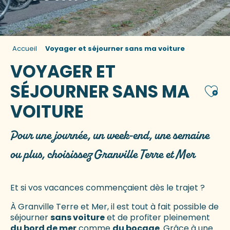
Accueil
Voyager et séjourner sans ma voiture
VOYAGER ET
SÉJOURNER SANS MA
Ajou
VOITURE
Pour une journée, un week-end, une semaine
ou plus, choisissez Granville Terre et Mer
Et si vos vacances commençaient dès le trajet ?
À Granville Terre et Mer, il est tout à fait possible de
séjourner
sans voiture
et de profiter pleinement
du bord de mer
comme
du bocage
. Grâce à une