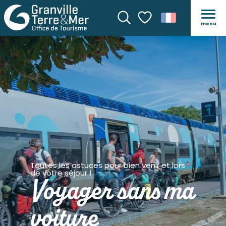
menu
Recherche
Voir les favoris
Toutes les astuces pour bien venir et lors
de votre séjour !
Voyager sans ma
voiture