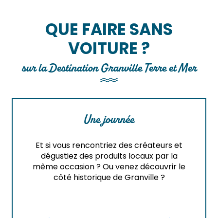
QUE FAIRE SANS
VOITURE ?
sur la Destination Granville Terre et Mer
Une journée
Et si vous rencontriez des créateurs et
dégustiez des produits locaux par la
même occasion ? Ou venez découvrir le
côté historique de Granville ?
Saveurs et Créateurs
La H
Lire la suite
Li