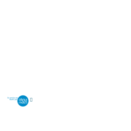
© Instant System
500 m
La carte affiche actuellement 0 points, vous pouvez les parco
Service de widget fourni par la Région