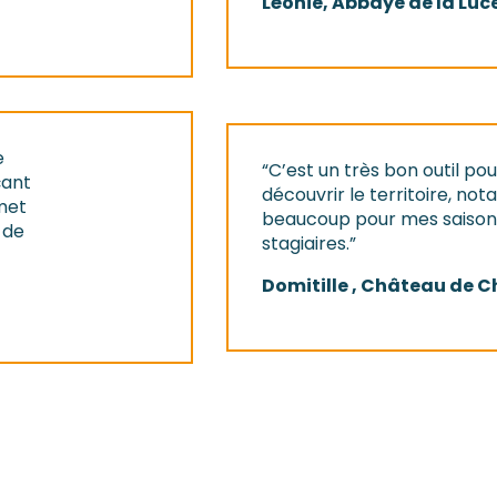
Léonie, Abbaye de la Luc
e
“C’est un très bon outil p
çant
découvrir le territoire, not
met
beaucoup pour mes saison
 de
stagiaires.”
Domitille , Château de 