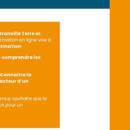
ranville Terre et
rmation en ligne vise à
estination
.
e
comprendre les
: Connaitre la
 acteur d’un
ence, souhaite que la
te pour un