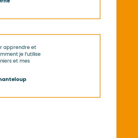
erne
our apprendre et
amment je l’utilise
niers et mes
Chanteloup