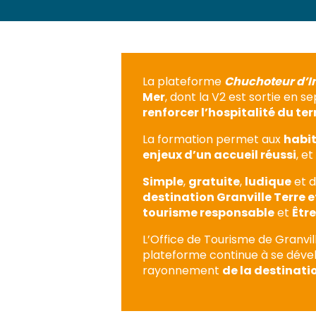
La plateforme
Chuchoteur d’I
Mer
, dont la V2 est sortie en 
renforcer l’hospitalité du ter
La formation permet aux
habit
enjeux d’un accueil réussi
, et
Simple
,
gratuite
,
ludique
et d
destination Granville Terre e
tourisme responsable
et
Êtr
L’Office de Tourisme de Granvil
plateforme continue à se déve
rayonnement
de la destinati