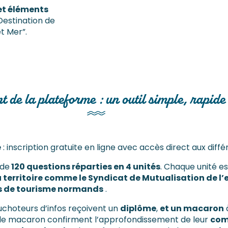
 et éléments
 Destination de
t Mer”.
t de la plateforme : un outil simple, rapide
e
: inscription gratuite en ligne avec accès direct aux diff
 de
120 questions réparties en 4 unités
. Chaque unité e
territoire comme le Syndicat de Mutualisation de l’e
ces de tourisme normands
.
huchoteurs d’infos reçoivent un
diplôme
,
et un macaron
à
 et le macaron confirment l’approfondissement de leur
com