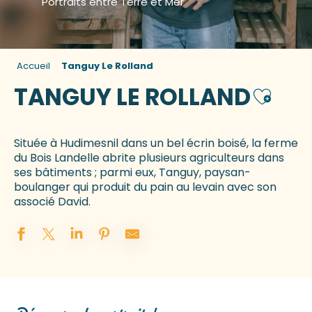
Portraits entre Terre et Mer
Accueil
Tanguy Le Rolland
TANGUY LE ROLLAND
Ajouter
Située à Hudimesnil dans un bel écrin boisé, la ferme
du Bois Landelle abrite plusieurs agriculteurs dans
ses bâtiments ; parmi eux, Tanguy, paysan-
boulanger qui produit du pain au levain avec son
associé David.