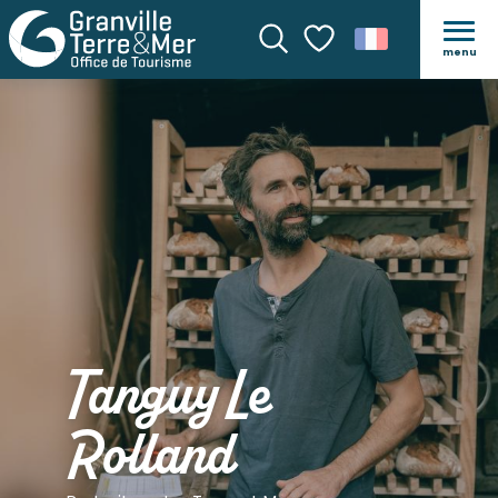
menu
Recherche
Voir les favoris
Tanguy Le
Rolland