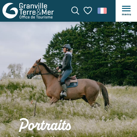
menu
Recherche
Voir les favoris
Portraits