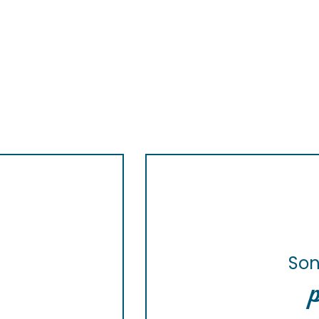
Son
p