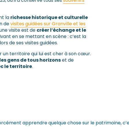
2023, où il a conservé tous ses
souvenirs
nt la
richesse historique et culturelle
on de
visites guidées sur Granville et les
 une visite est de
créer l’échange et le
vivant en se mettant en scène : c’est la
ors de ses visites guidées.
r un territoire qui lui est cher à son cœur.
des gens de tous horizons
et de
c le territoire
.
s forcément apprendre quelque chose sur le patrimoine, c’e