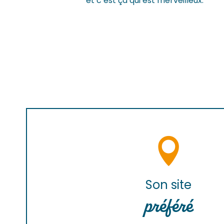
et c’est ça qui est merveilleux.
Son site
préféré