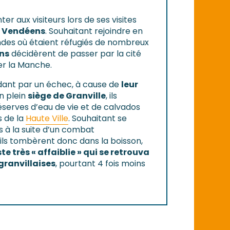
er aux visiteurs lors de ses visites
es Vendéens
. Souhaitant rejoindre en
des où étaient réfugiés de nombreux
ns
décidèrent de passer par la cité
ser la Manche.
dant par un échec, à cause de
leur
En plein
siège de Granville
, ils
éserves d’eau de vie et de calvados
s de la
Haute Ville
. Souhaitant se
 à la suite d’un combat
ils tombèrent donc dans la boisson,
e très « affaiblie » qui se retrouva
granvillaises
, pourtant 4 fois moins