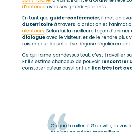
Saint-Michel
à Vains, il arrive à Granville l’été 
d’enfance
avec ses grands-parents.
En tant que
guide-conférencier
, il met en ava
du territoire
à travers la création et l’animati
alentours
. Selon lui, la meilleure façon d’animer
dialogue
avec le visiteur, et de le rendre plus 
raison pour laquelle il se déguise régulièrement l
Ce qu’il aime par-dessus tout, c’est travailler su
Et il s’estime chanceux de pouvoir
rencontrer 
constater qu’eux aussi, ont un
lien très fort ave
Où que tu ailles à Granville, tu va