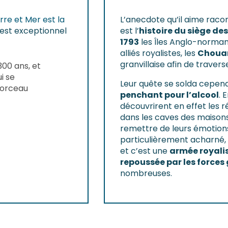
rre et Mer est la
L’anecdote qu’il aime racont
 est exceptionnel
est l’
histoire du siège d
1793
les Îles Anglo-norman
alliés royalistes, les
Choua
granvillaise afin de traver
00 ans, et
i se
Leur quête se solda cepen
morceau
penchant pour l’alcool
. 
découvrirent en effet les r
dans les caves des maison
remettre de leurs émotions
particulièrement acharné, 
et c’est une
armée royalist
repoussée par les forces 
nombreuses.