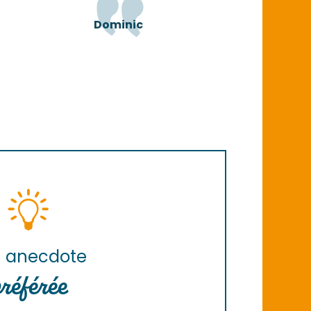
Dominic
 anecdote
référée