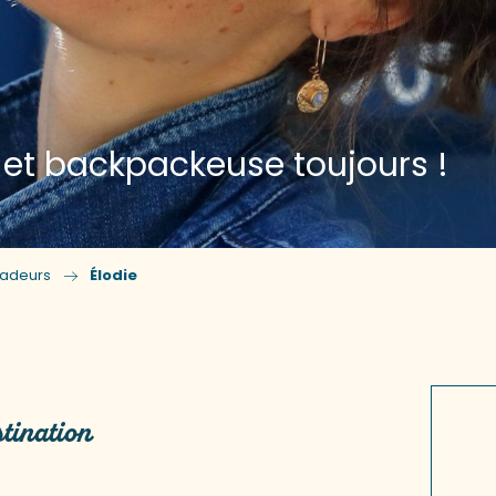
 et backpackeuse toujours !
adeurs
Élodie
ux favoris
tination