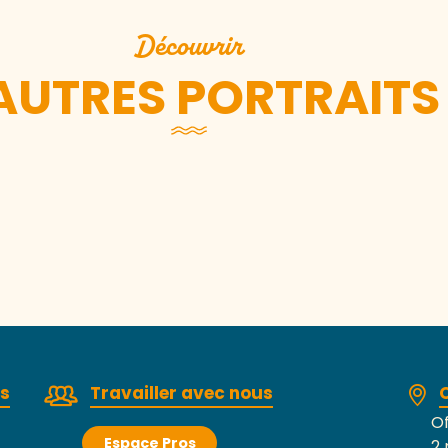
Découvrir
AUTRES PORTRAITS
Stéphanie
rs
Travailler avec nous
Of
Espace Pros
2 