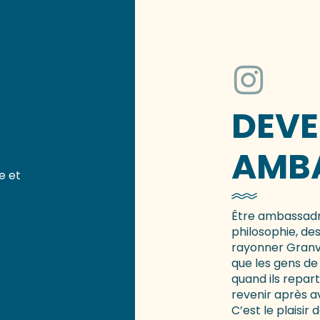
DEVE
AMB
e et
Être ambassadri
philosophie, des
rayonner Granvil
que les gens de
quand ils repart
revenir après a
C’est le plaisir 