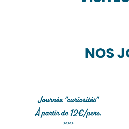
Vis
NOS J
Journée "curiosités"
À partir de 12€/pers.