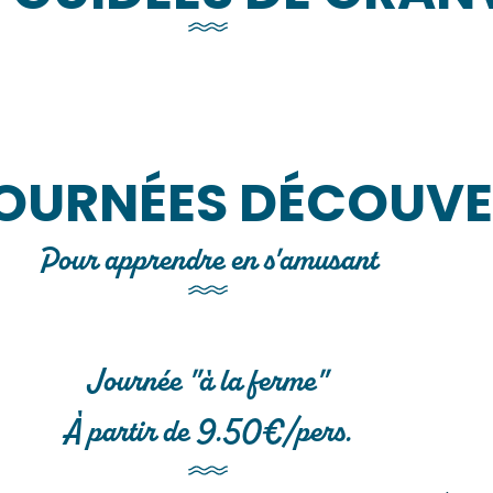
ites guidées – Groupes Scolaires et Jeunes
Lire la suite
OURNÉES DÉCOUVE
Pour apprendre en s'amusant
Journée "à la ferme"
À partir de 9.50€/pers.