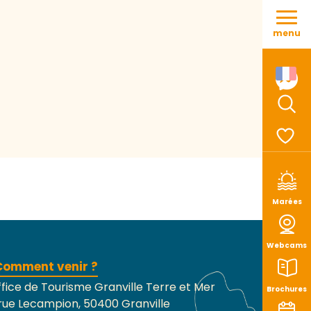
Aller
au
menu
contenu
principal
Rech
Voir le
Marées
Webcams
Comment venir ?
fice de Tourisme Granville Terre et Mer
Brochures
rue Lecampion, 50400 Granville