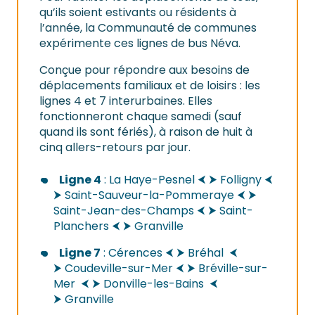
qu’ils soient estivants ou résidents à
l’année, la Communauté de communes
expérimente ces lignes de bus Néva.
Conçue pour répondre aux besoins de
déplacements familiaux et de loisirs : les
lignes 4 et 7 interurbaines. Elles
fonctionneront chaque samedi (sauf
quand ils sont fériés), à raison de huit à
cinq allers-retours par jour.
Ligne 4
: La Haye-Pesnel ⮜ ⮞ Folligny ⮜
⮞ Saint-Sauveur-la-Pommeraye ⮜ ⮞
Saint-Jean-des-Champs ⮜ ⮞ Saint-
Planchers ⮜ ⮞ Granville
Ligne 7
: Cérences ⮜ ⮞ Bréhal ⮜
⮞ Coudeville-sur-Mer ⮜ ⮞ Bréville-sur-
Mer ⮜ ⮞ Donville-les-Bains ⮜
⮞ Granville