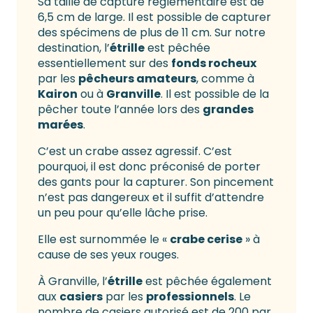
Sa taille de capture réglementaire est de
6,5 cm de large. Il est possible de capturer
des spécimens de plus de 11 cm. Sur notre
destination, l’
étrille
est pêchée
essentiellement sur des
fonds rocheux
par les
pêcheurs amateurs
, comme à
Kairon
ou à
Granville
. Il est possible de la
pêcher toute l’année lors des
grandes
marées
.
C’est un crabe assez agressif. C’est
pourquoi, il est donc préconisé de porter
des gants pour la capturer. Son pincement
n’est pas dangereux et il suffit d’attendre
un peu pour qu’elle lâche prise.
Elle est surnommée le «
crabe cerise
» à
cause de ses yeux rouges.
À Granville, l’
étrille
est pêchée également
aux
casiers
par les
professionnels
. Le
nombre de casiers autorisé est de 200 par