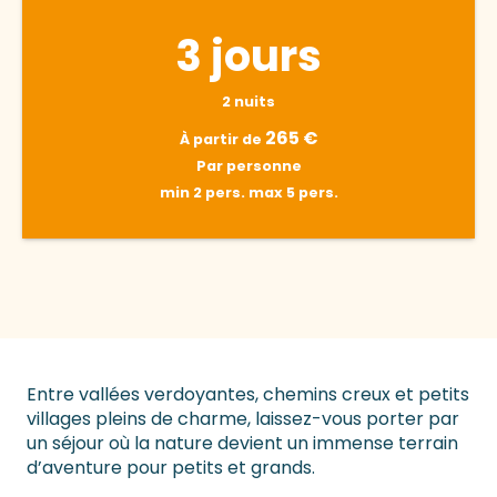
3 jours
2 nuits
265
€
À partir de
Par personne
min 2 pers.
max 5 pers.
Entre vallées verdoyantes, chemins creux et petits
villages pleins de charme, laissez-vous porter par
un séjour où la nature devient un immense terrain
d’aventure pour petits et grands.