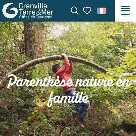
menu
Recherche
Voir les favoris
Parenthèse nature en
famille