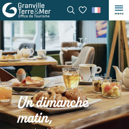
menu
Recherche
Voir les favoris
Un dimanche
matin,