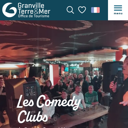
menu
Recherche
Voir les favoris
Les Comedy
Clubs