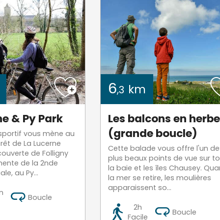
6
km
,3
ne & Py Park
Les balcons en herbe
(grande boucle)
sportif vous mène au
rêt de La Lucerne
Cette balade vous offre l'un de
couverte de Folligny
plus beaux points de vue sur t
mente de la 2nde
la baie et les îles Chausey. Qu
le, au Py...
la mer se retire, les moulières
apparaissent so...
n
Boucle
2h
Boucle
Facile