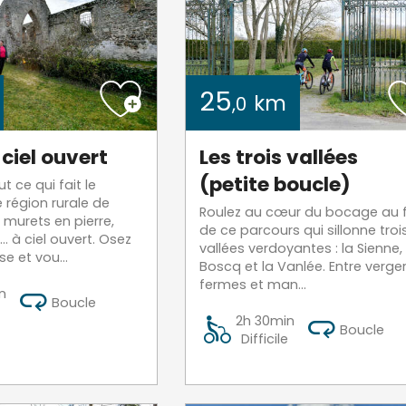
25
km
,0
 ciel ouvert
Les trois vallées
(petite boucle)
 ce qui fait le
région rurale de
Roulez au cœur du bocage au f
 murets en pierre,
de ce parcours qui sillonne troi
… à ciel ouvert. Osez
vallées verdoyantes : la Sienne, 
e et vou...
Boscq et la Vanlée. Entre verger
fermes et man...
n
Boucle
2h 30min
Boucle
Difficile