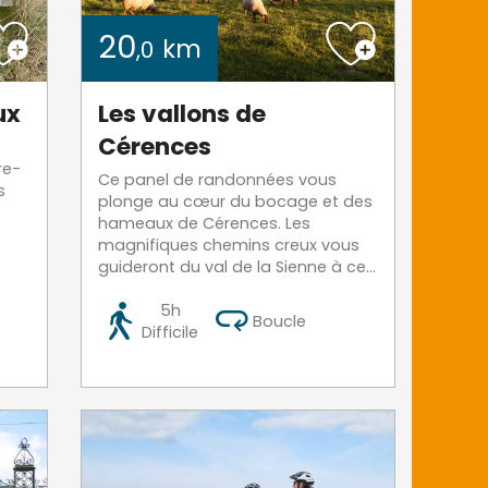
20
km
,0
ux
Les vallons de
Cérences
re-
Ce panel de randonnées vous
s
plonge au cœur du bocage et des
hameaux de Cérences. Les
magnifiques chemins creux vous
guideront du val de la Sienne à ce...
5h
Boucle
Difficile