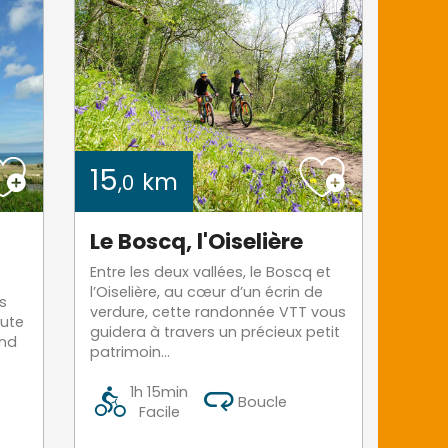
15
km
,0
Le Boscq, l'Oiselière
Entre les deux vallées, le Boscq et
l’Oiselière, au cœur d’un écrin de
s
verdure, cette randonnée VTT vous
oute
guidera à travers un précieux petit
and
patrimoin...
1h 15min
Boucle
Facile