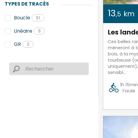
TYPES DE TRACÉS
13
km
,5
Boucle
51
Les land
Linéaire
9
Ces belles r
GR
3
mèneront à t
bois, à la my
tourbeuse (a
uniquement),
sensibl...
1h 15min
Facile