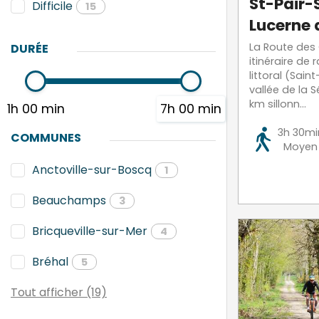
St-Pair-
Difficile
15
Lucerne 
La Route des 
DURÉE
itinéraire de 
littoral (Saint
vallée de la Sé
km sillonn...
1h 00 min
7h 00 min
3h 30mi
COMMUNES
Moyen
Anctoville-sur-Boscq
1
Beauchamps
3
Bricqueville-sur-Mer
4
Bréhal
5
Tout afficher (19)