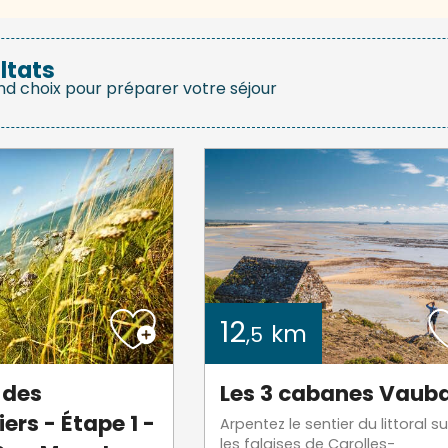
ltats
nd choix pour préparer votre séjour
12
km
,5
 des
Les 3 cabanes Vaub
ers - Étape 1 -
Arpentez le sentier du littoral su
les falaises de Carolles-