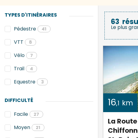
TYPES D'ITINÉRAIRES
63
résu
Le plus gra
Pédestre
41
VTT
8
Vélo
7
Trail
4
Equestre
3
16
DIFFICULTÉ
km
,1
Facile
27
La Route
Moyen
21
Chiffonni