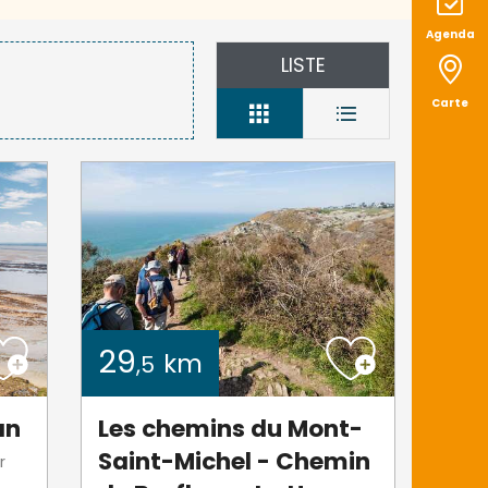
Agenda
LISTE
Carte
29
km
,5
an
Les chemins du Mont-
Saint-Michel - Chemin
r