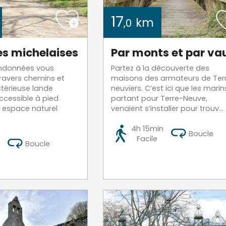
17
km
,0
es michelaises
Par monts et par va
andonnées vous
Partez à la découverte des
ravers chemins et
maisons des armateurs de Ter
stérieuse lande
neuviers. C’est ici que les marin
ccessible à pied
partant pour Terre-Neuve,
 espace naturel
venaient s’installer pour trouv...
4h 15min
Boucle
Facile
Boucle