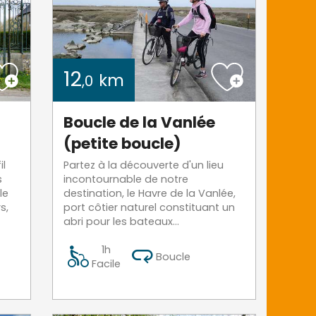
12
km
,0
Boucle de la Vanlée
(petite boucle)
il
Partez à la découverte d'un lieu
s
incontournable de notre
le
destination, le Havre de la Vanlée,
s,
port côtier naturel constituant un
abri pour les bateaux...
1h
Boucle
Facile