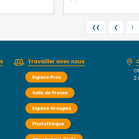
❮❮
❮
1
rs
Travailler avec nous
Of
Espace Pros
2 
Salle de Presse
Espace Groupes
Photothèque