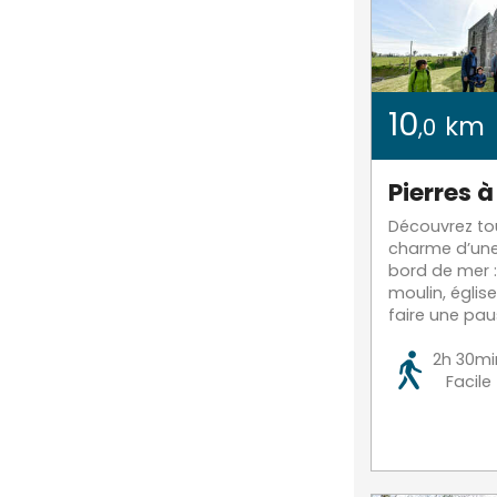
10
km
,0
Pierres à
Découvrez tout
charme d’une 
bord de mer :
moulin, église
faire une paus
2h 30mi
Facile