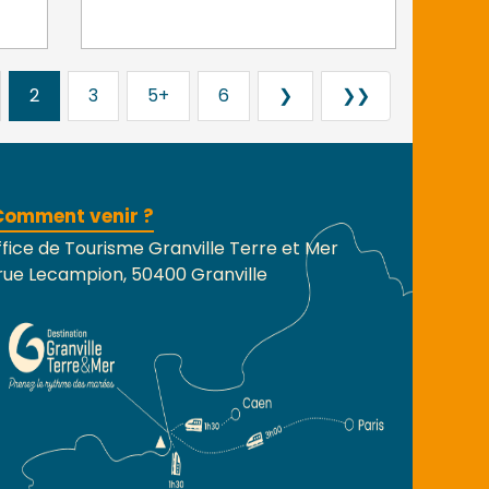
2
3
5+
6
❯
❯❯
Comment venir ?
fice de Tourisme Granville Terre et Mer
rue Lecampion, 50400 Granville