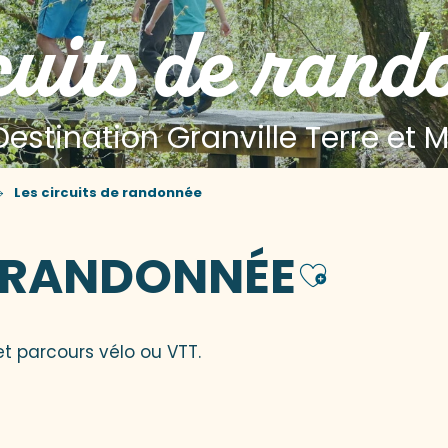
cuits de rand
Destination Granville Terre et 
Les circuits de randonnée
E RANDONNÉE
Ajoute
et parcours vélo ou VTT.