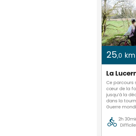
25
km
,0
La Lucer
Ce parcours 
cœur de la fo
jusqu’à la dé
dans la tour
Guerre mondia
2h 30mi
Difficile