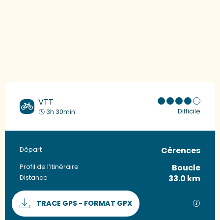
VTT
Difficile
3h 30min
Cérences
Informations pratiques
Départ
Boucle
Profil de l’itinéraire
33.0 km
Distance
Documentation
SECTI
TRACE GPS - FORMAT GPX