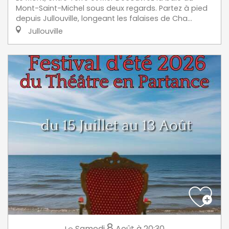
Mont-Saint-Michel sous deux regards. Partez à pied
depuis Jullouville, longeant les falaises de Cha...
Jullouville
8
Samedi
Août
à 20:30
Le