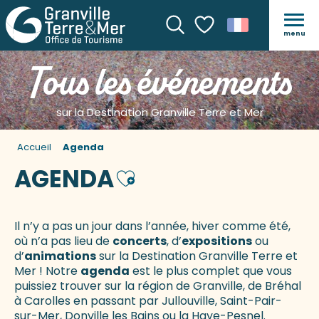
menu
Recherche
Voir les favoris
Tous les événements
sur la Destination Granville Terre et Mer
Accueil
Agenda
AGENDA
Ajouter aux favoris
Il n’y a pas un jour dans l’année, hiver comme été,
où n’a pas lieu de
concerts
, d’
expositions
ou
d’
animations
sur la Destination Granville Terre et
Mer ! Notre
agenda
est le plus complet que vous
puissiez trouver sur la région de Granville, de Bréhal
à Carolles en passant par Jullouville, Saint-Pair-
sur-Mer, Donville les Bains ou la Haye-Pesnel.