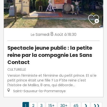
8
Samedi
Août
à 18:30
Le
Spectacle jeune public : la petite
reine par la compagnie Les Sans
Contact
CULTURELLE
Version féministe et féminine du petit prince. Et si le
petit prince était une fille ? La P'tite reine c'est
l'histoire de Malika, 8 ans, qui déborde...
Saint-Sauveur-la-Pommeraye
1
2
3
15+
30+
45
❯
❯❯