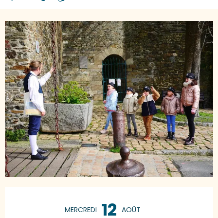
Ajouter aux favoris
Ouverture et coordonnées
12
MERCREDI
AOÛT