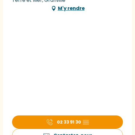
Terre et Mer, Granville
M'y rendre
02 33 91 30
▒▒