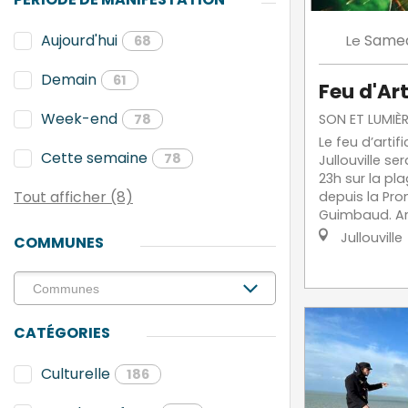
Same
Aujourd'hui
Le
68
Demain
61
Feu d'Art
Week-end
SON ET LUMIÈR
78
Le feu d’artif
Cette semaine
78
Jullouville se
23h sur la pla
Tout afficher (8)
depuis la Pr
Guimbaud. Arr
Jullouville
COMMUNES
CATÉGORIES
Culturelle
186