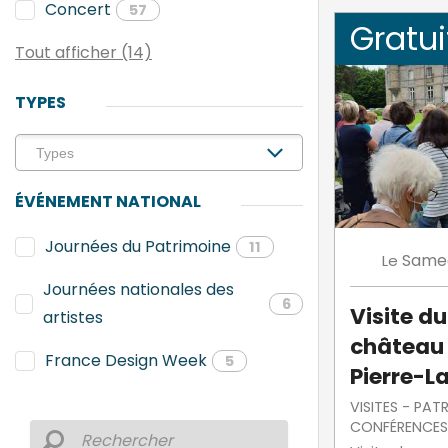
Concert
57
Gratui
Tout afficher (14)
TYPES
ÉVÉNEMENT NATIONAL
Journées du Patrimoine
11
Same
Le
Journées nationales des
6
Visite d
artistes
château 
France Design Week
5
Pierre-L
VISITES - PAT
CONFÉRENCES