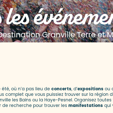
 les événeme
Destination Granville Terre et 
 aux favoris
 été, où n’a pas lieu de
concerts
, d’
expositions
ou 
lus complet que vous puissiez trouver sur la région d
onville les Bains ou la Haye-Pesnel. Organisez toutes
r de recherche pour trouver les
manifestations
qui 