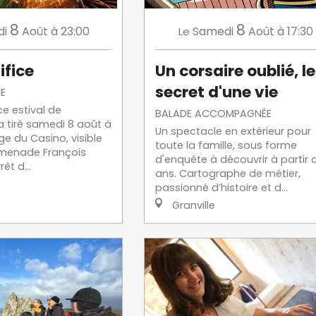
8
8
di
Août
à 23:00
Samedi
Août
à 17:30
Le
ifice
Un corsaire oublié, le
secret d'une vie
E
ice estival de
BALADE ACCOMPAGNÉE
ra tiré samedi 8 août à
Un spectacle en extérieur pour
ge du Casino, visible
toute la famille, sous forme
omenade François
d'enquête à découvrir à partir 
êt d...
ans. Cartographe de métier,
passionné d’histoire et d...
Granville