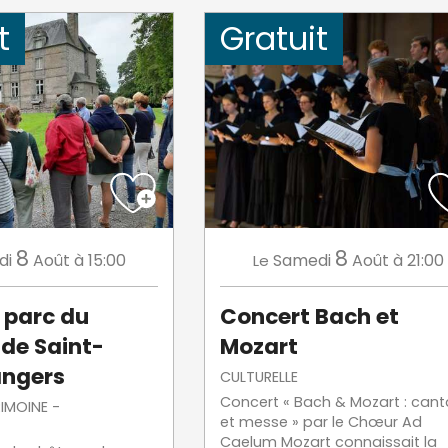
t
Gratuit
8
8
di
Août
à 15:00
Samedi
Août
à 21:00
Le
u parc du
Concert Bach et
de Saint-
Mozart
angers
CULTURELLE
Concert « Bach & Mozart : cant
RIMOINE -
et messe » par le Chœur Ad
Caelum Mozart connaissait la