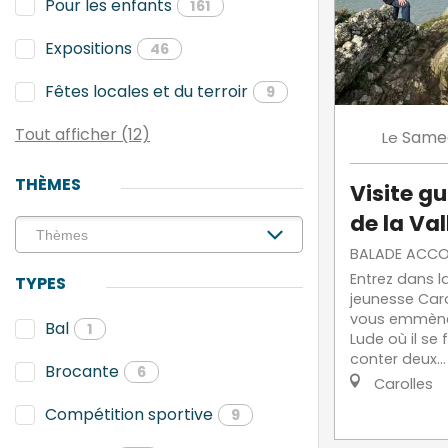
Pour les enfants
161
Expositions
46
Fêtes locales et du terroir
9
Tout afficher (12)
Same
Le
THÈMES
Visite g
de la Va
BALADE ACC
Entrez dans la
TYPES
jeunesse Caro
vous emmène 
Bal
1
Lude où il se 
conter deux...
Brocante
6
Carolles
Compétition sportive
9