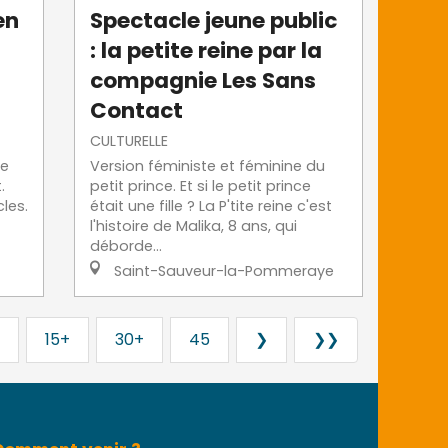
en
Spectacle jeune public
: la petite reine par la
compagnie Les Sans
Contact
CULTURELLE
te
Version féministe et féminine du
.
petit prince. Et si le petit prince
les.
était une fille ? La P'tite reine c'est
l'histoire de Malika, 8 ans, qui
déborde...
Saint-Sauveur-la-Pommeraye
15+
30+
45
❯
❯❯