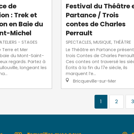
ce de
Festival du Théâtre 
on : Trek et
Partance / Trois
on en Baie du
contes de Charles
nt-Michel
Perrault
 ATELIERS - STAGES
SPECTACLES, MUSIQUE, THÉÂTRE
e Terre et Mer
Le Théâtre en Partance présen
 baie du Mont-Saint-
trois Contes de Charles Perrault
eux regards. Partez à
Ces contes ont traversé les sièc
llouville, longeant les
Écrits à la fin du 17e siècle, ils
a...
marquent l’e...
Bricqueville-sur-Mer
1
2
3