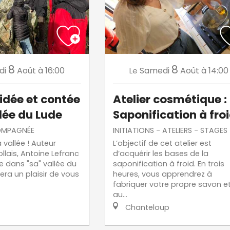
8
8
di
Août
à 16:00
Samedi
Août
à 14:00
Le
uidée et contée
Atelier cosmétique :
llée du Lude
Saponification à fro
OMPAGNÉE
INITIATIONS - ATELIERS - STAGES
 vallée ! Auteur
L’objectif de cet atelier est
llais, Antoine Lefranc
d’acquérir les bases de la
dans "sa" vallée du
saponification à froid. En trois
fera un plaisir de vous
heures, vous apprendrez à
fabriquer votre propre savon e
au...
Chanteloup