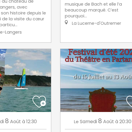
c du château de
musique de Bach et elle l’a
Langers, avec
beaucoup marqué. C’est
son histoire depuis le
pourquoi...
vi de la visite du cœur
La Lucerne-d'Outremer
articu...
re-Langers
8
8
di
Août
à 12:30
Samedi
Août
à 20:30
Le