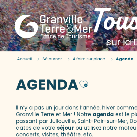
Tous
sur la 
Accueil
Séjourner
À faire sur place
Agenda
AGENDA
Ajouter
Il n’y a pas un jour dans l’année, hiver comme
Granville Terre et Mer ! Notre
agenda
est le p
passant par Jullouville, Saint-Pair-sur-Mer, D
dates de votre
séjour
ou utilisez notre moteu
concerts, visites, théâtre, etc.