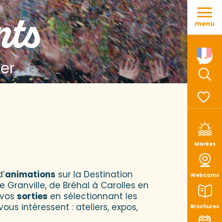
Aller
nts
au
menu
contenu
principal
Mer
Rech
Voir le
Marées
d’
animations
sur la Destination
Webcams
e Granville, de Bréhal à Carolles en
 vos
sorties
en sélectionnant les
vous intéressent : ateliers, expos,
Brochures