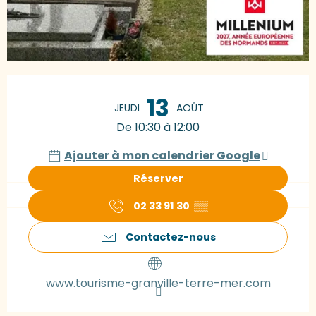
Ouverture et coordonnées
13
JEUDI
AOÛT
De 10:30 à 12:00
Ajouter à mon calendrier Google
Réserver
02 33 91 30
▒▒
Contactez-nous
www.tourisme-granville-terre-mer.com