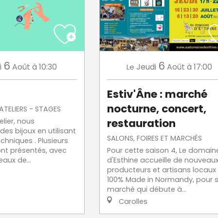
6
6
i
Août
à 10:30
Jeudi
Août
à 17:00
Le
Estiv'Âne : marché
nocturne, concert,
 ATELIERS - STAGES
restauration
elier, nous
des bijoux en utilisant
SALONS, FOIRES ET MARCHÉS
chniques . Plusieurs
nt présentés, avec
Pour cette saison 4, Le domain
eaux de...
d'Esthine accueille de nouveau
producteurs et artisans locaux
100% Made in Normandy, pour 
marché qui débute à...
Carolles