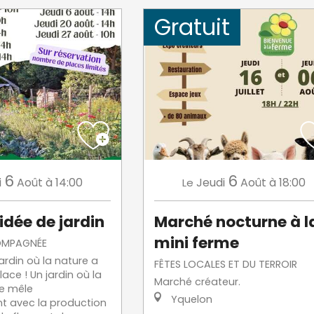
Gratuit
6
6
i
Août
à 14:00
Jeudi
Août
à 18:00
Le
idée de jardin
Marché nocturne à l
mini ferme
OMPAGNÉE
ardin où la nature a
FÊTES LOCALES ET DU TERROIR
ace ! Un jardin où la
Marché créateur.
se mêle
Yquelon
t avec la production