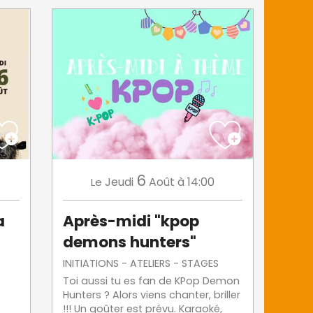
6
Jeudi
Août
à 14:00
Le
a
Après-midi "kpop
demons hunters"
INITIATIONS - ATELIERS - STAGES
Toi aussi tu es fan de KPop Demon
Hunters ? Alors viens chanter, briller
!!! Un goûter est prévu. Karaoké,