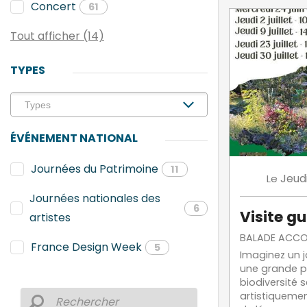
Concert
61
Tout afficher (14)
TYPES
ÉVÉNEMENT NATIONAL
Journées du Patrimoine
11
Jeud
Le
Journées nationales des
6
Visite gu
artistes
BALADE ACC
France Design Week
5
Imaginez un j
une grande pl
biodiversité 
artistiquemen