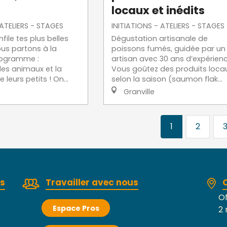
locaux et inédits
 ATELIERS - STAGES
INITIATIONS - ATELIERS - STAGES
nfile tes plus belles
Dégustation artisanale de
us partons à la
poissons fumés, guidée par un
rogramme :
artisan avec 30 ans d’expérienc
des animaux et la
Vous goûtez des produits loca
leurs petits ! On...
selon la saison (saumon flak...
Granville
1
2
rs
Travailler avec nous
Of
Espace Pros
2 