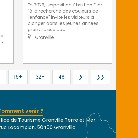
En 2026, l’exposition Christian Dior
"à la recherche des couleurs de
l’enfance" invite les visiteurs à
plonger dans les jeunes années
granvillaises de...
e.
Granville
ux
3
16+
32+
48
❯
❯❯
Comment venir ?
fice de Tourisme Granville Terre et Mer
rue Lecampion, 50400 Granville