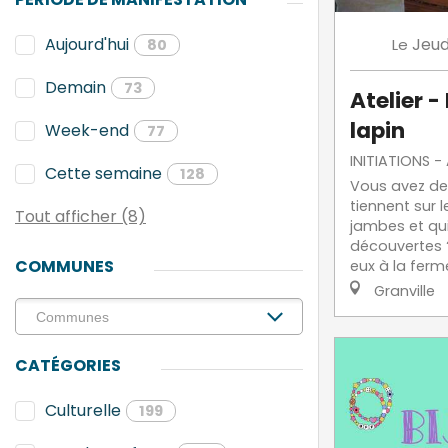
Jeud
Aujourd'hui
Le
80
Demain
73
Atelier -
lapin
Week-end
77
INITIATIONS -
Cette semaine
128
Vous avez de
tiennent sur l
Tout afficher (8)
jambes et qui
découvertes 
COMMUNES
eux à la ferm
Granville
CATÉGORIES
Culturelle
199