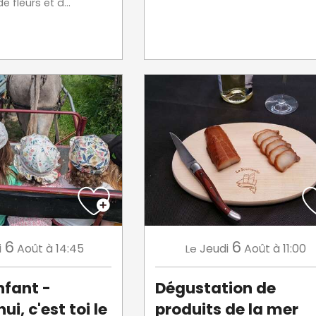
 fleurs et d...
6
6
i
Août
à 14:45
Jeudi
Août
à 11:00
Le
nfant -
Dégustation de
ui, c'est toi le
produits de la mer