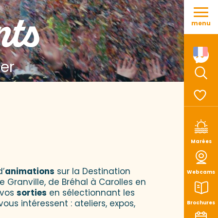
Aller
nts
au
menu
contenu
principal
Mer
Rech
Voir le
Marées
d’
animations
sur la Destination
Webcams
e Granville, de Bréhal à Carolles en
 vos
sorties
en sélectionnant les
vous intéressent : ateliers, expos,
Brochures