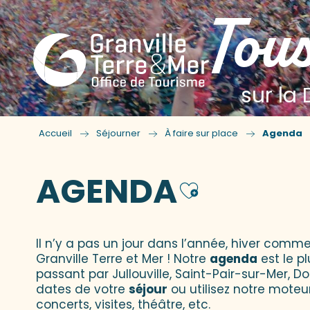
Tous
sur la 
Accueil
Séjourner
À faire sur place
Agenda
AGENDA
Ajouter
Il n’y a pas un jour dans l’année, hiver comme
Granville Terre et Mer ! Notre
agenda
est le p
passant par Jullouville, Saint-Pair-sur-Mer, D
dates de votre
séjour
ou utilisez notre moteu
concerts, visites, théâtre, etc.