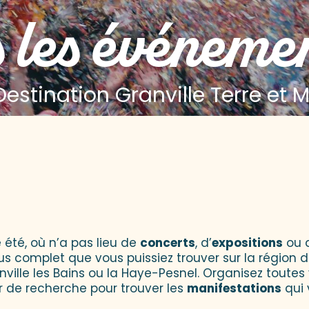
 les événeme
Destination Granville Terre et 
 aux favoris
 été, où n’a pas lieu de
concerts
, d’
expositions
ou 
lus complet que vous puissiez trouver sur la région d
onville les Bains ou la Haye-Pesnel. Organisez toutes
r de recherche pour trouver les
manifestations
qui 