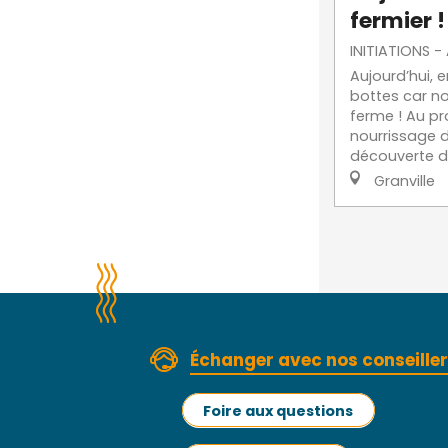
fermier !
INITIATIONS -
Aujourd’hui, e
bottes car no
ferme ! Au p
nourrissage 
découverte de 
Granville
Échanger avec nos conseille
Foire aux questions