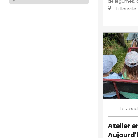
de légumes, de
Jullouville
Jeud
Le
Atelier e
Aujourd'h