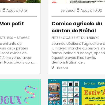
6
6
i
Août
à 10:15
Jeudi
Août
à 10:00
Le
 Mon petit
Comice agricole du
canton de Bréhal
 ATELIERS - STAGES
FÊTES LOCALES ET DU TERROIR
s enfants qui
Journée dédiée à l'agriculture 
eurs deux petites
10 h avec marché du terroirs, mi
 sont avides de
ferme, balade à poneys, spect
? Alors venez avec
équestre avec Elisa Laville,
e ! Nous avons conc...
démonstration de...
Bréhal