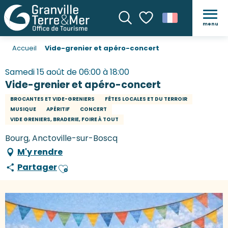
menu
Recherche
Voir les favoris
Accueil
Vide-grenier et apéro-concert
Samedi 15 août de 06:00 à 18:00
Vide-grenier et apéro-concert
BROCANTES ET VIDE-GRENIERS
FÊTES LOCALES ET DU TERROIR
MUSIQUE
APÉRITIF
CONCERT
VIDE GRENIERS, BRADERIE, FOIRE À TOUT
Bourg, Anctoville-sur-Boscq
M'y rendre
Partager
Ajouter aux favoris