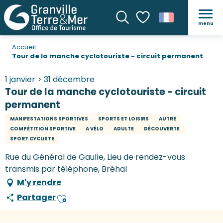
menu
Recherche
Voir les favoris
Accueil
Tour de la manche cyclotouriste - circuit permanent
1 janvier > 31 décembre
Tour de la manche cyclotouriste - circuit
permanent
MANIFESTATIONS SPORTIVES
SPORTS ET LOISIRS
AUTRE
COMPÉTITION SPORTIVE
A VÉLO
ADULTE
DÉCOUVERTE
SPORT CYCLISTE
Rue du Général de Gaulle, Lieu de rendez-vous
transmis par téléphone, Bréhal
M'y rendre
Partager
Ajouter aux favoris