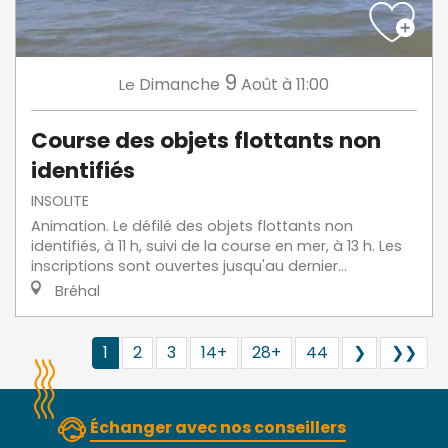
9
Dimanche
Août
à 11:00
Le
Course des objets flottants non
identifiés
INSOLITE
Animation. Le défilé des objets flottants non
identifiés, à 11 h, suivi de la course en mer, à 13 h. Les
inscriptions sont ouvertes jusqu'au dernier...
Bréhal
1
2
3
14+
28+
44
❯
❯❯
Échanger avec nos conseillers