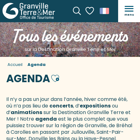
menu
Recherche
Voir les favoris
Tous les événements
sur la Destination Granville Terre et Mer
Accueil
Agenda
AGENDA
Ajouter aux favoris
Il n’y a pas un jour dans l’année, hiver comme été,
où n’a pas lieu de
concerts
, d’
expositions
ou
d’
animations
sur la Destination Granville Terre et
Mer ! Notre
agenda
est le plus complet que vous
puissiez trouver sur la région de Granville, de Bréhal
à Carolles en passant par Jullouville, Saint-Pair-
sur-Mer, Donville les Bains ou la Haye-Pesnel.