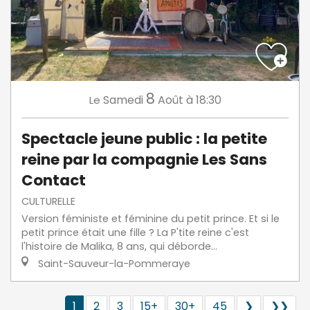
8
Samedi
Août
à 18:30
Le
Spectacle jeune public : la petite
reine par la compagnie Les Sans
Contact
CULTURELLE
Version féministe et féminine du petit prince. Et si le
petit prince était une fille ? La P'tite reine c'est
l'histoire de Malika, 8 ans, qui déborde...
Saint-Sauveur-la-Pommeraye
1
2
3
15+
30+
45
❯
❯❯