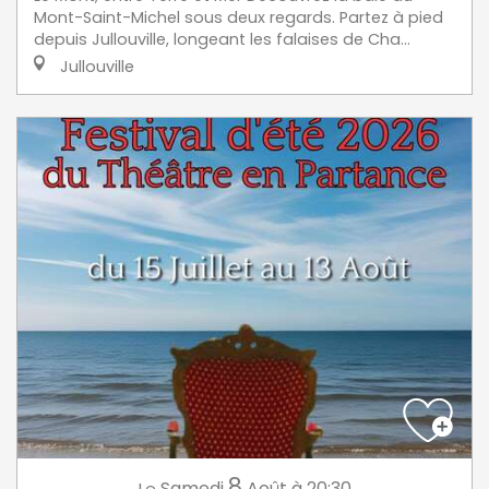
Mont-Saint-Michel sous deux regards. Partez à pied
depuis Jullouville, longeant les falaises de Cha...
Jullouville
8
Samedi
Août
à 20:30
Le