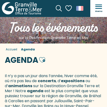
menu
Recherche
Voir les favoris
Tous les événements
sur la Destination Granville Terre et Mer
Accueil
Agenda
AGENDA
Ajouter aux favoris
Il n’y a pas un jour dans l’année, hiver comme été,
où n’a pas lieu de
concerts
, d’
expositions
ou
d’
animations
sur la Destination Granville Terre et
Mer ! Notre
agenda
est le plus complet que vous
puissiez trouver sur la région de Granville, de Bréhal
à Carolles en passant par Jullouville, Saint-Pair-
sur-Mer, Donville les Bains ou la Haye-Pesnel.