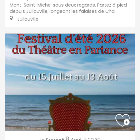
Mont-Saint-Michel sous deux regards. Partez à pied
depuis Jullouville, longeant les falaises de Cha...
Jullouville
8
Samedi
Août
à 20:30
Le