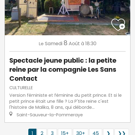
8
Samedi
Août
à 18:30
Le
Spectacle jeune public : la petite
reine par la compagnie Les Sans
Contact
CULTURELLE
Version féministe et féminine du petit prince. Et si le
petit prince était une fille ? La P'tite reine c'est
l'histoire de Malika, 8 ans, qui déborde...
Saint-Sauveur-la-Pommeraye
1
2
3
15+
30+
45
❯
❯❯