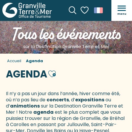
menu
Recherche
Voir les favoris
Tous les événements
sur la Destination Granville Terre et Mer
Accueil
Agenda
AGENDA
Ajouter aux favoris
Il n’y a pas un jour dans l’année, hiver comme été,
où n’a pas lieu de
concerts
, d’
expositions
ou
d’
animations
sur la Destination Granville Terre et
Mer ! Notre
agenda
est le plus complet que vous
puissiez trouver sur la région de Granville, de Bréhal
à Carolles en passant par Jullouville, Saint-Pair-
sur-Mer, Donville les Bains ou la Haye-Pesnel.