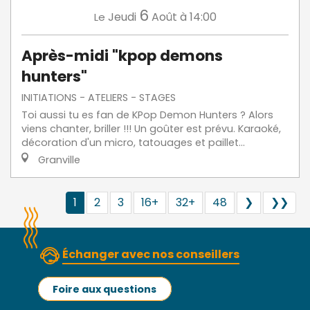
6
Jeudi
Août
à 14:00
Le
Après-midi "kpop demons
hunters"
INITIATIONS - ATELIERS - STAGES
Toi aussi tu es fan de KPop Demon Hunters ? Alors
viens chanter, briller !!! Un goûter est prévu. Karaoké,
décoration d'un micro, tatouages et paillet...
Granville
1
2
3
16+
32+
48
❯
❯❯
Échanger avec nos conseillers
Foire aux questions