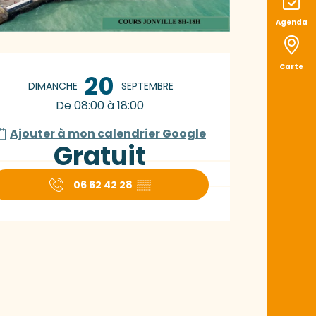
Agenda
uverture et coord
Carte
20
DIMANCHE
SEPTEMBRE
De 08:00 à 18:00
Ajouter à mon calendrier Google
Gratuit
06 62 42 28
▒▒